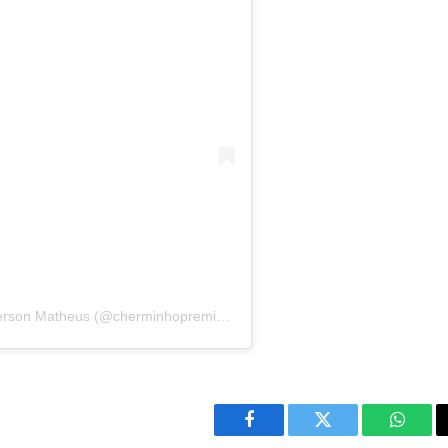
Uma publicação compartilhada por Chermerson Matheus (@cherminhopremiacoes)
Facebook
Twitter
Whats