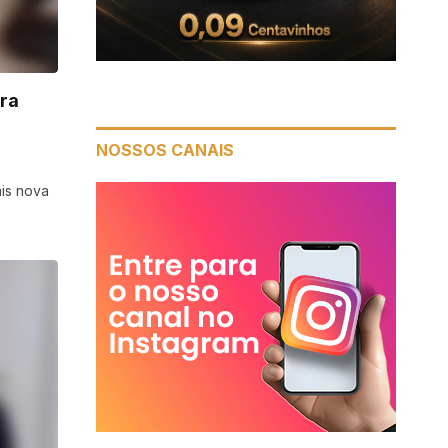
ira
NOSSOS CANAIS
ais nova