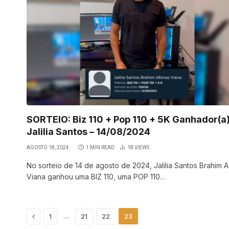
SORTEIO: Biz 110 + Pop 110 + 5K Ganhador(a)
Jalilia Santos – 14/08/2024
AGOSTO 18, 2024
1 MIN READ
18
VIEWS
No sorteio de 14 de agosto de 2024, Jalilia Santos Brahim 
Viana ganhou uma BIZ 110, uma POP 110…
Previous
…
1
21
22
23