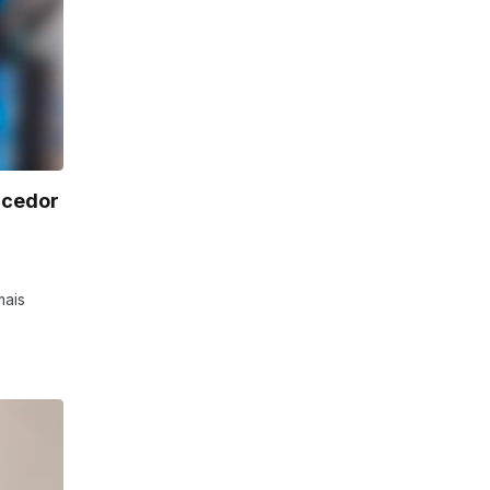
ncedor
mais