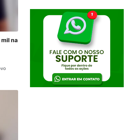
 mil na
ovo