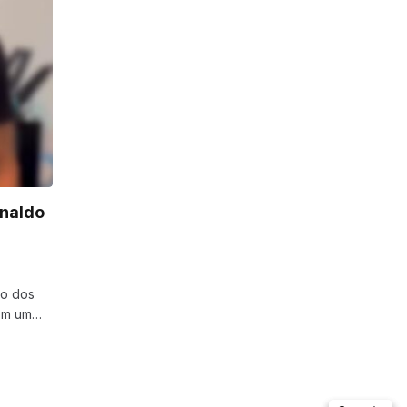
naldo
do dos
com um…