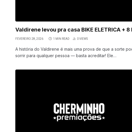
Valdirene levou pra casa BIKE ELETRICA + 8
FEVEREIRO 28, 2026
1 MIN READ
0
VIEWS
A história do Valdirene é mais uma prova de que a sorte p
sorrir para qualquer pessoa — basta acreditar! Ele…