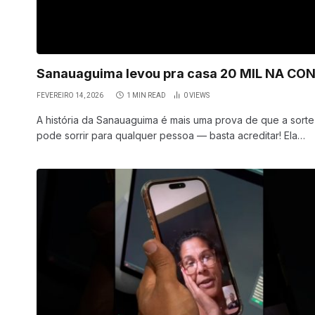
Sanauaguima levou pra casa 20 MIL NA CO
FEVEREIRO 14, 2026
1 MIN READ
0
VIEWS
A história da Sanauaguima é mais uma prova de que a sorte
pode sorrir para qualquer pessoa — basta acreditar! Ela…