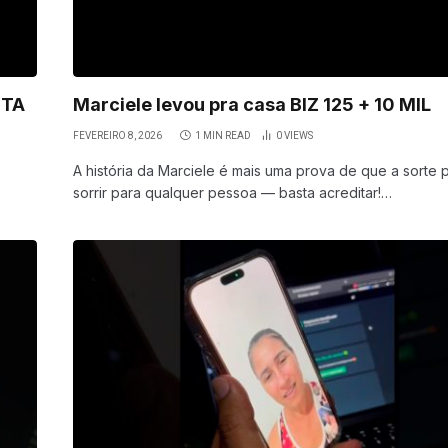
NTA
Marciele levou pra casa BIZ 125 + 10 MIL
FEVEREIRO 8, 2026
1 MIN READ
0
VIEWS
A história da Marciele é mais uma prova de que a sorte
sorrir para qualquer pessoa — basta acreditar!…