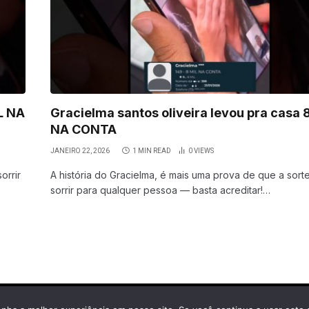
L NA
Gracielma santos oliveira levou pra casa 
NA CONTA
JANEIRO 22, 2026
1 MIN READ
0
VIEWS
orrir
A história do Gracielma, é mais uma prova de que a sor
sorrir para qualquer pessoa — basta acreditar!…
Cherminho Premiações é uma marca operada