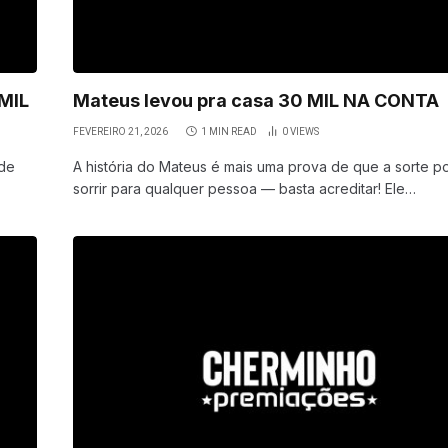
 MIL
Mateus levou pra casa 30 MIL NA CONTA
FEVEREIRO 21, 2026
1 MIN READ
0
VIEWS
ode
A história do Mateus é mais uma prova de que a sorte 
sorrir para qualquer pessoa — basta acreditar! Ele…