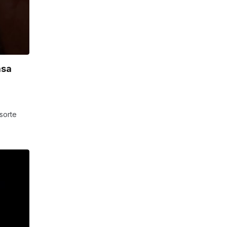
asa
sorte