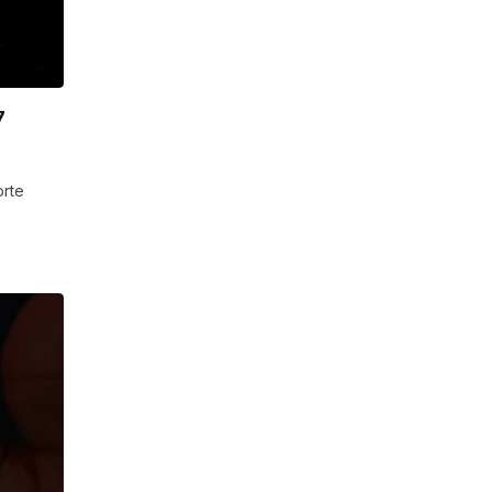
7
orte