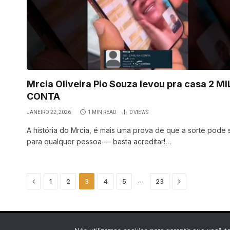
Mrcia Oliveira Pio Souza levou pra casa 2 MI
CONTA
JANEIRO 22, 2026
1 MIN READ
0
VIEWS
A história do Mrcia, é mais uma prova de que a sorte pode s
para qualquer pessoa — basta acreditar!…
Previous
Next
…
1
2
3
4
5
23
© Copyright 2025 Cherminho Premiações