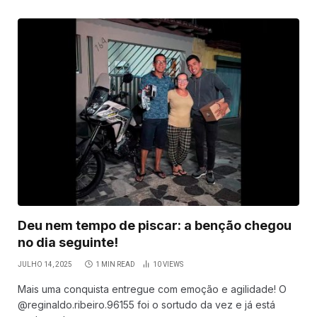
Deu nem tempo de piscar: a benção chegou
no dia seguinte!
JULHO 14, 2025
1 MIN READ
10
VIEWS
Mais uma conquista entregue com emoção e agilidade! O
@reginaldo.ribeiro.96155 foi o sortudo da vez e já está