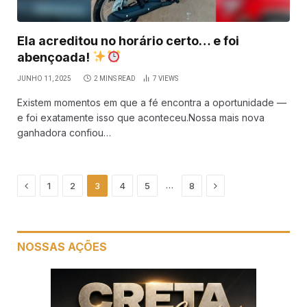
Ela acreditou no horário certo… e foi
abençoada!
JUNHO 11, 2025
2 MINS READ
7
VIEWS
Existem momentos em que a fé encontra a oportunidade —
e foi exatamente isso que aconteceu.Nossa mais nova
ganhadora confiou…
Previous
Next
…
1
2
3
4
5
8
NOSSAS AÇÕES