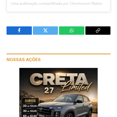
Uma publicação compartilhada por Chermerson Matheus (@cherminhopremiacoes)
Facebook
Twitter
WhatsApp
Copiar
link
NOSSAS AÇÕES