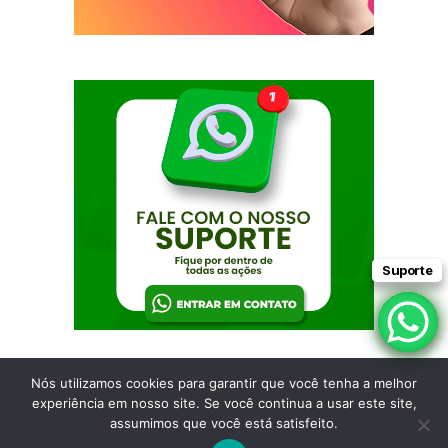
Suporte
Suporte
Nós utilizamos cookies para garantir que você tenha a melhor
© Copyright 2025 Cherminho Premiações
experiência em nosso site. Se você continua a usar este site,
Cherminho Premiações é uma marca operada por A Rede Assessoria Comercial
assumimos que você está satisfeito.
LTDA.