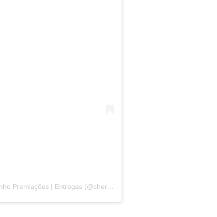
Uma publicação compartilhada por Cherminho Premiações | Entregas (@cherminhoentregas)