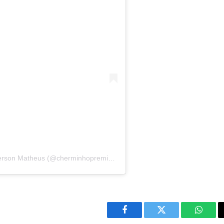
Uma publicação compartilhada por Chermerson Matheus (@cherminhopremiacoes)
Facebook
Twitter
Whats