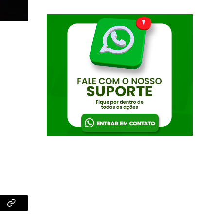
App
Copiar