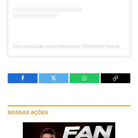
Uma publicação compartilhada por Cherminho Premiações | Entregas (@cherminhoentregas)
Facebook
Twitter
WhatsApp
Copiar
link
NOSSAS AÇÕES