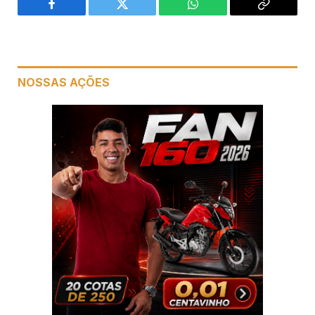
Facebook
Twitter
WhatsApp
Copiar
link
NOSSAS AÇÕES