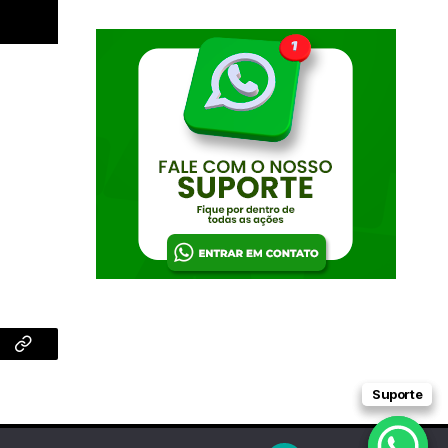
App
Copiar
link
Suporte
Suporte