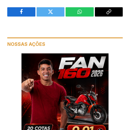
Facebook
Twitter
WhatsApp
Copiar
link
NOSSAS AÇÕES