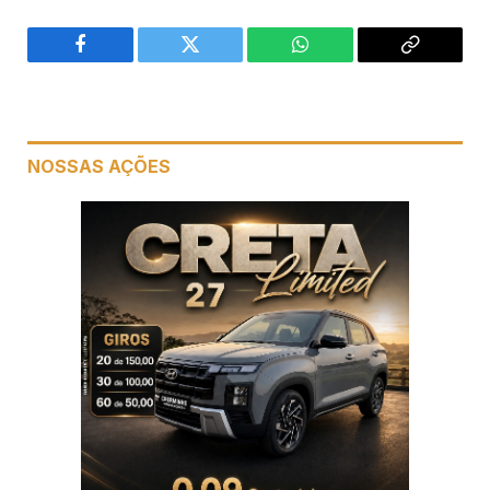
Facebook
Twitter
WhatsApp
Copiar
link
NOSSAS AÇÕES