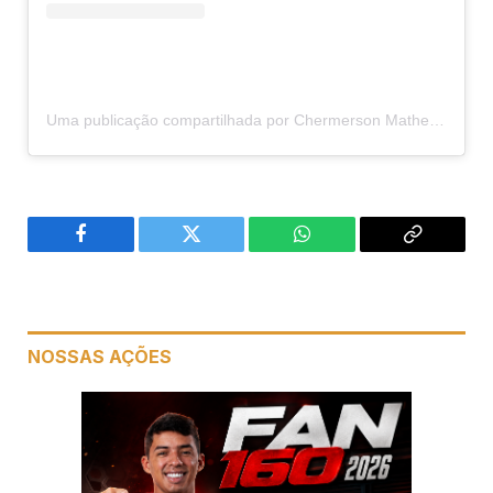
Uma publicação compartilhada por Chermerson Matheus (@cherminhopremiacoes)
Facebook
Twitter
WhatsApp
Copiar
link
NOSSAS AÇÕES