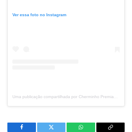
Ver essa foto no Instagram
Uma publicação compartilhada por Cherminho Premiações | Entregas (@cherminhoentregas)
Facebook
Twitter
WhatsApp
Copiar