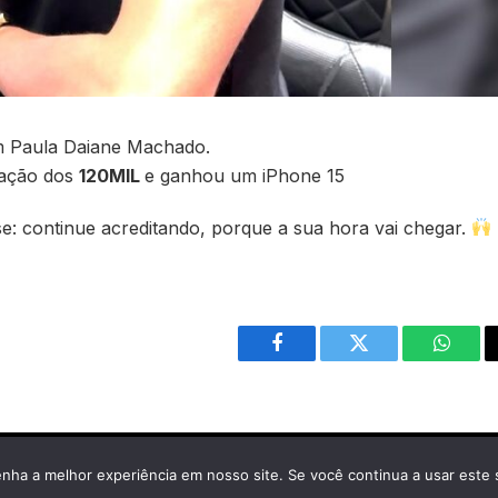
m Paula Daiane Machado.
 ação dos
120MIL
e ganhou um iPhone 15
se: continue acreditando, porque a sua hora vai chegar.
Facebook
Twitter
Whats
enha a melhor experiência em nosso site. Se você continua a usar este 
Cherminho Premiações é uma marca operada