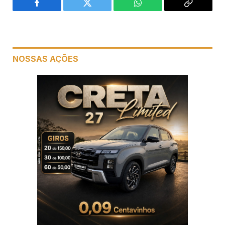
Facebook
Twitter
WhatsApp
Copiar
link
NOSSAS AÇÕES